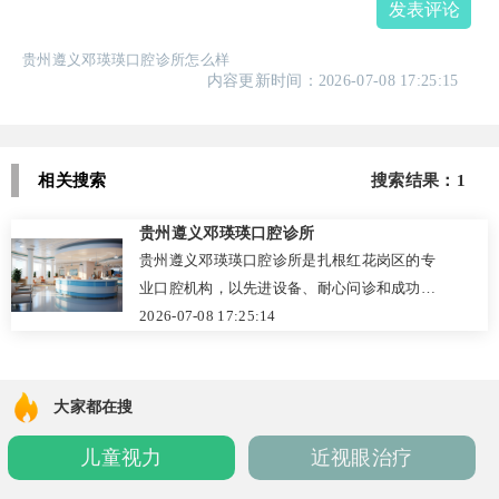
发表评论
贵州遵义邓瑛瑛口腔诊所怎么样
内容更新时间：2026-07-08 17:25:15
相关搜索
搜索结果：1
贵州遵义邓瑛瑛口腔诊所
贵州遵义邓瑛瑛口腔诊所是扎根红花岗区的专
业口腔机构，以先进设备、耐心问诊和成功案
例赢得市民信赖。诊所提供从洗牙、美白到矫
2026-07-08 17:25:14
正、种植牙的全方位服务，数字化X光机、激光
治疗仪等设备确保诊断精准、治疗舒适。医生
团队经验丰富，注重个性化方案和人文关怀，
大家都在搜
尤其擅长儿童牙科和复杂种植。价格透明公
儿童视力
近视眼治疗
开，2026年参考价如洗牙168元、种植牙3980
元起。预约可通过电话或到店，地址在万里路