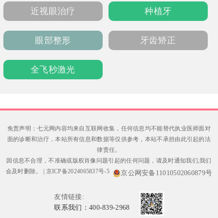
蔺家坡。患者口碑极佳，称赞其技术精湛、服
近视眼治疗
种植牙
务温暖，是本地家庭值得托付的口腔健康伙
伴。
眼部整形
牙齿矫正
全飞秒激光
免责声明：七元网内容均来自互联网收集，任何信息均不能替代执业医师面对
面的诊断和治疗，本站所有信息和数据等仅供参考，本站不承担由此引起的法
律责任。
因信息不合理，不准确或版权肖像问题引起的任何问题，请及时通知我们,我们
会及时删除。
|
京ICP备2024065837号-5
京公网安备11010502060879号
友情链接:
联系我们：400-839-2968