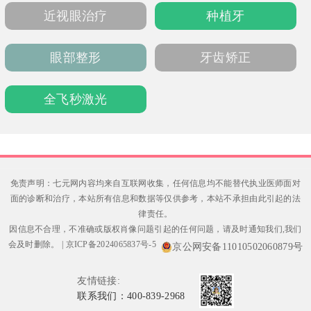
用药，宝妈认可儿科细致与便捷，上班族感激
近视眼治疗
种植牙
夜间值班的温暖。支持电话、公众号预约，地
铁3号线新塘站步行可达，真正实现“家门口”的
眼部整形
牙齿矫正
高质量健
全飞秒激光
免责声明：七元网内容均来自互联网收集，任何信息均不能替代执业医师面对
面的诊断和治疗，本站所有信息和数据等仅供参考，本站不承担由此引起的法
律责任。
因信息不合理，不准确或版权肖像问题引起的任何问题，请及时通知我们,我们
会及时删除。
|
京ICP备2024065837号-5
京公网安备11010502060879号
友情链接:
联系我们：400-839-2968