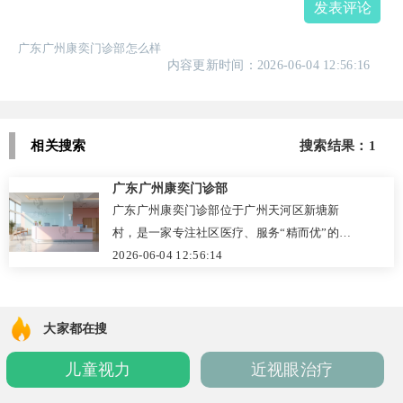
发表评论
广东广州康奕门诊部怎么样
内容更新时间：2026-06-04 12:56:16
相关搜索
搜索结果：1
广东广州康奕门诊部
广东广州康奕门诊部位于广州天河区新塘新
村，是一家专注社区医疗、服务“精而优”的基
层医疗机构。这里没有大医院的拥挤，却以专
2026-06-04 12:56:14
业、温暖与便捷赢得居民信赖。门诊部设有内
科、外科、妇科、儿科、中医理疗等科室，配
备数字化X光、B超、心电图等先进设备，能精
大家都在搜
准诊治常见病、多发病及慢性病。收费透明合
儿童视力
近视眼治疗
理，如妇科常规套餐180元、基础体检480元。
患者口碑极佳：老年人称赞医护人员耐心提醒