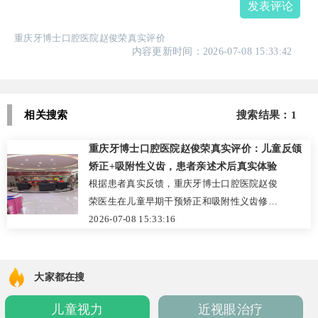
发表评论
重庆牙博士口腔医院赵俊荣真实评价
内容更新时间：2026-07-08 15:33:42
相关搜索
搜索结果：1
重庆牙博士口腔医院赵俊荣真实评价：儿童反颌
矫正+吸附性义齿，患者亲述术后真实体验
根据患者真实反馈，重庆牙博士口腔医院赵俊
荣医生在儿童早期干预矫正和吸附性义齿修复
方面广受好评。他擅长与孩子沟通，用耐心和
2026-07-08 15:33:16
轻柔操作消除儿童恐惧，有效改善反颌问题；
对老年患者，他细致调整吸附性义齿边缘与咬
合，确保稳固舒适。此外，他在成人正畸中也
大家都在搜
注重个性化方案设计，定期跟进调整。患者普
儿童视力
近视眼治疗
遍称赞其技术扎实、态度亲和，是值得信赖的