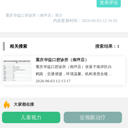
发表评论
重庆华益口腔诊所（南坪店）简介
内容更新时间：2026-06-03 12:16:01
相关搜索
搜索结果：1
重庆华益口腔诊所（南坪店）
重庆华益口腔诊所（南坪店）坐落于南岸区白
鹤路，交通便捷，环境温馨。机构资质合规，
严格落实院感防控与“一人一机一灭菌”标准。
2026-06-03 12:15:17
依托数字化口扫与CBCT设备，专注种植、正
畸、牙周治疗及微创拔牙，提供从初诊到随访
的一站式服务。医师团队经验丰富，坚持透明
大家都在搜
沟通与定制方案，拒绝过度医疗。2026年收费
儿童视力
近视眼治疗
明码标价，洁牙200元起，种植正畸万元起。以
专业技术与贴心服务，为市民提供安心高效的