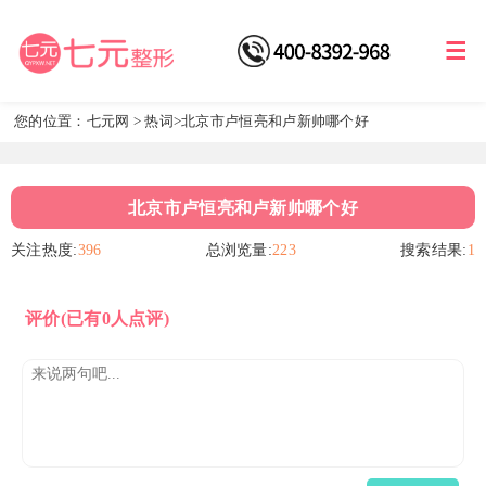
您的位置：
七元网
>
热词
>北京市卢恒亮和卢新帅哪个好
北京市卢恒亮和卢新帅哪个好
关注热度:
396
总浏览量:
223
搜索结果:
1
评价
(已有0人点评)